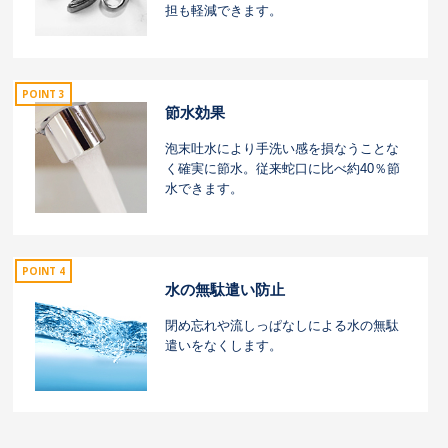
担も軽減できます。
POINT 3
節水効果
泡末吐水により手洗い感を損なうことな
く確実に節水。従来蛇口に比べ約40％節
水できます。
POINT 4
水の無駄遣い防止
閉め忘れや流しっぱなしによる水の無駄
遣いをなくします。